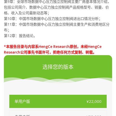
第9章：全球市场数据中心压力独立控制阀主要厂商基本情况介绍，
包括公司简介、数据中心压力独立控制阀产品规格型号、销量、价
格、收入及公司最新动态等；
第10章：中国市场数据中心压力独立控制阀进出口情况分析；
第11章：中国市场数据中心压力独立控制阀主要生产和消费地区分
布；
第12章：报告结论。
*本报告目录与内容系HengCe Research原创，未经HengCe
Research公司事先书面许可，拒绝任何方式复制、转载。
选择您的版本
单用户版
¥22,000