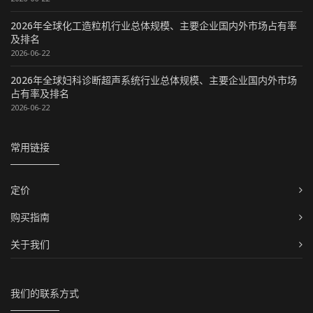
2026年全球化工造粒机行业总体规模、主要企业国内外市场占有率
及排名
2026-06-22
2026年全球妇科诊断超声系统行业总体规模、主要企业国内外市场
占有率及排名
2026-06-22
常用链接
定价
购买指南
关于我们
我们的联系方式