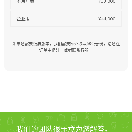
多用户版
¥33,000
企业版
¥44,000
如果您需要纸质版本，我们需要额外收取500元/份，请您在
订单中备注，或者联系客服。
我们的团队很乐意为您解答。