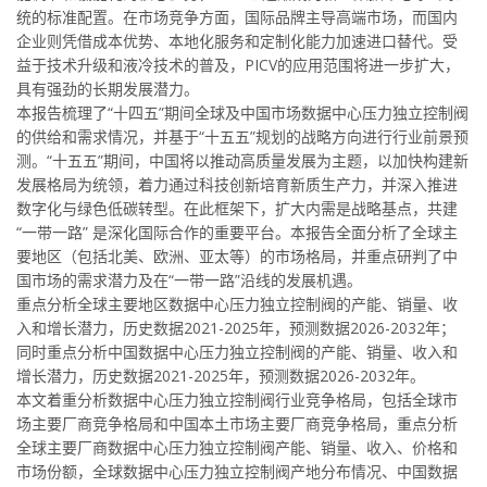
统的标准配置。在市场竞争方面，国际品牌主导高端市场，而国内
企业则凭借成本优势、本地化服务和定制化能力加速进口替代。受
益于技术升级和液冷技术的普及，PICV的应用范围将进一步扩大，
具有强劲的长期发展潜力。
本报告梳理了“十四五”期间全球及中国市场数据中心压力独立控制阀
的供给和需求情况，并基于“十五五”规划的战略方向进行行业前景预
测。“十五五”期间，中国将以推动高质量发展为主题，以加快构建新
发展格局为统领，着力通过科技创新培育新质生产力，并深入推进
数字化与绿色低碳转型。在此框架下，扩大内需是战略基点，共建
“一带一路” 是深化国际合作的重要平台。本报告全面分析了全球主
要地区（包括北美、欧洲、亚太等）的市场格局，并重点研判了中
国市场的需求潜力及在“一带一路”沿线的发展机遇。
重点分析全球主要地区数据中心压力独立控制阀的产能、销量、收
入和增长潜力，历史数据2021-2025年，预测数据2026-2032年；
同时重点分析中国数据中心压力独立控制阀的产能、销量、收入和
增长潜力，历史数据2021-2025年，预测数据2026-2032年。
本文着重分析数据中心压力独立控制阀行业竞争格局，包括全球市
场主要厂商竞争格局和中国本土市场主要厂商竞争格局，重点分析
全球主要厂商数据中心压力独立控制阀产能、销量、收入、价格和
市场份额，全球数据中心压力独立控制阀产地分布情况、中国数据