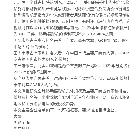
元，届时全球占比将达到 %。2025年，美国的关税体系将给
措施对移动摄影机产业竞争秩序、地缘经济整合及跨境价值链调
移动摄影机是指专为个人或消费者用途而设计的便携式视频录制
中，使用户能够拍摄视频、录制音频，有时还可进行内容直播。这些
视频制作以及非专业影视创作等领域。2025年全球移动摄影机产量达
为3000千件。移动摄影机的毛利率通常在20%-40%之间。
国际市场占有率和排名来看，主要厂商有大疆、GoPro Inc.、影石科技、
市场大约 %的份额；
国内市场占有率和排名来看，在中国市场主要厂商有大疆、GoPro Inc.、
商占据国内市场大约 %的份额；
生产端来看，北美和欧洲是两个重要的生产地区，2025年分别占
2032年份额将达到 %；
从产品类型方面来看，运动相机占有重要地位，预计2032年份额将
未来几年CAGR大约为 %。
本文侧重研究全球移动摄影机总体规模及主要厂商占有率和排名
份额及排名等，企业数据主要侧重近三年行业内主要厂商的市场
地区和主要消费地区的规模及趋势。
本文主要企业名单如下，也可根据客户要求增加目标企业：
大疆
GoPro Inc.
影石科技