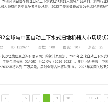
为 %。本研究项目旨在梳理自动上下水式扫地机器人领域产品系列，洞悉
机器人领域内各类竞争者所处地位。2025年美国关税政策为全球经济格
-2032全球与中国自动上下水式扫地机器人市场现
22
ID: 1339611
页数： 108
图表： 107
浏览： 25
Ce (长沙恒策信息咨询有限公司）的统计及预测，2025年全球自动上下水式
美元，年复合增长率（CAGR）为20.0%（2026-2032）。地区层面来
计2032年将达到 百万美元，届时全球占比将达到 %。 2025年美国
2
...
6
7
8
9
10
...
11824