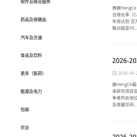
软件及商业服务
根据Heng
合增长率（C
药品及保健品
年将达到 百
略对路亚PE..
汽车及交通
食品及饮料
2026
2026-06-
更多（医药）
据HengCe
本研究项目旨
能源及电力
争者所处地位
及增量空间...
包装
农业
2026