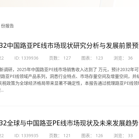
5 份报告
-2032中国路亚PE线市场现状研究分析与发展前景
22
ID: 1339936
页数： 127
图表： 123
浏览： 36
最新调研，2025年中国路亚PE线市场销售收入达到了 万元，预计2032年可以
理路亚PE线领域产品系列，洞悉行业特点、市场存量空间及增量空间，并
国关税政策为全球经济格局带来显著不确定性，本报告通过梳理路亚PE线
..
-2032全球与中国路亚PE线市场现状及未来发展趋势
22
ID: 1339935
页数： 121
图表： 126
浏览： 33